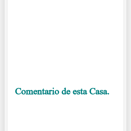
.
Comentario de esta Casa.
O es clima manipulado o es clima natural
.