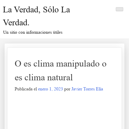
Saltar
La Verdad, Sólo La
al
contenido
Verdad.
Un sitio con informaciones útiles
O es clima manipulado o
es clima natural
Publicada el
enero 1, 2023
por
Javier Torres Elía
O es clima manipulado o es clima natural
.