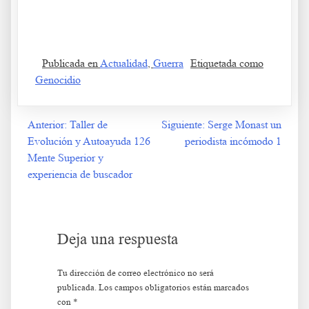
No entró en colapso Es que obedece cual monaguillo
Publicada en
Actualidad
,
Guerra
Etiquetada como
Genocidio
Anterior:
Taller de
Siguiente:
Serge Monast un
Navegación
Evolución y Autoayuda 126
periodista incómodo 1
de
Mente Superior y
experiencia de buscador
entradas
Deja una respuesta
Tu dirección de correo electrónico no será
publicada.
Los campos obligatorios están marcados
con
*