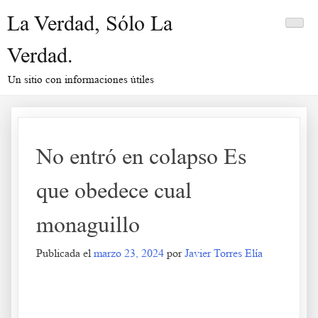
Saltar
La Verdad, Sólo La
al
contenido
Verdad.
Un sitio con informaciones útiles
No entró en colapso Es
que obedece cual
monaguillo
Publicada el
marzo 23, 2024
por
Javier Torres Elía
No entró en colapso Es que obedece cual monaguillo