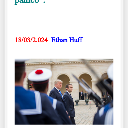
No entró en colapso Es que obedece cual
monaguillo.
.
18/03/2.024
Ethan Huff
.