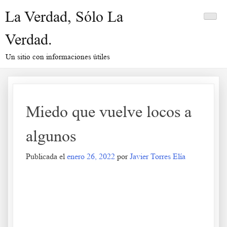
Saltar
La Verdad, Sólo La
al
contenido
Verdad.
Un sitio con informaciones útiles
Miedo que vuelve locos a
algunos
Publicada el
enero 26, 2022
por
Javier Torres Elía
Miedo que vuelve locos a algunos
.