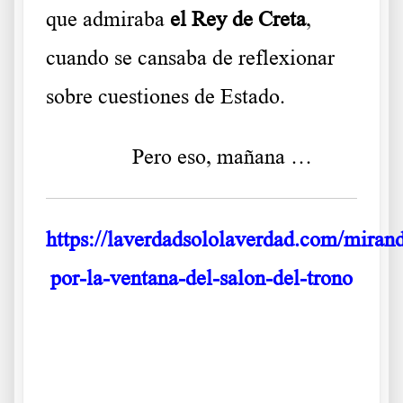
que admiraba
el Rey de Creta
,
cuando se cansaba de reflexionar
sobre cuestiones de Estado.
……….
Pero eso, mañana …
https://laverdadsololaverdad.com/miran
por-la-ventana-del-salon-del-trono
La modestia de la civilización minoica La modestia de la
civilización minoica La modestia de la civilización minoica
Aa s df g h j k lñ
La modestia de la civilización minoica