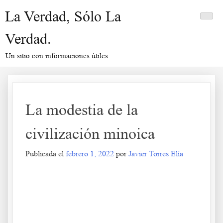
Saltar
La Verdad, Sólo La
al
contenido
Verdad.
Un sitio con informaciones útiles
La modestia de la
civilización minoica
Publicada el
febrero 1, 2022
por
Javier Torres Elía
La modestia de la civilización minoica
.