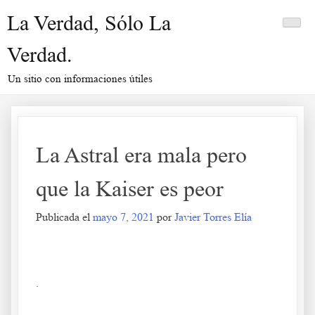
Saltar
La Verdad, Sólo La
al
contenido
Verdad.
Un sitio con informaciones útiles
La Astral era mala pero
que la Kaiser es peor
Publicada el
mayo 7, 2021
por
Javier Torres Elía
La Astral era mala pero que la Kaiser es peor
.