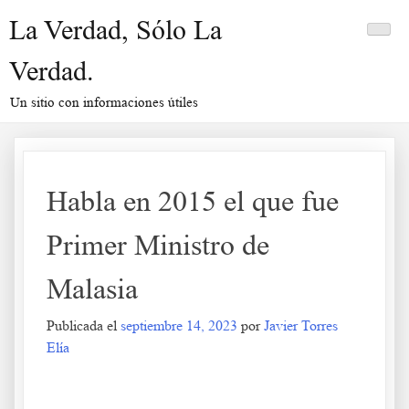
Saltar
La Verdad, Sólo La
al
contenido
Verdad.
Un sitio con informaciones útiles
Habla en 2015 el que fue
Primer Ministro de
Malasia
Publicada el
septiembre 14, 2023
por
Javier Torres
Elía
Habla en 2015 el que fue Primer Ministro de Malasia