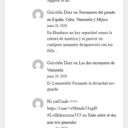
suppose to do.
Gricelda Diaz
en
Terremotos del pasado
en España, Cuba, Venezuela y Méjico
junio 28, 2026
En Honduras no hay seguridad somos la
cintura de América y al parecer en
cualquier momento desaparecerá con esa
falla…
Gricelda Diaz
en
Los dos terremotos de
Venezuela
junio 28, 2026
Es Lamentable Fernando la divinidad nos
guarde
Hi ya62mib >>>
https://t.me/+e9fatnle53agl0
#Lolllukazzzur333
en
Todo sobre el dos
más tres generales