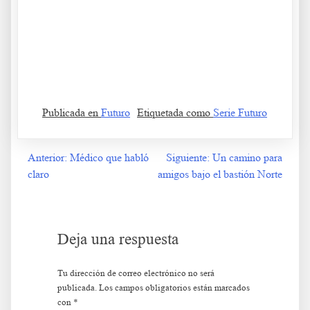
.
Futuro 5 Rusia y China de nuevo Futuro 5 Rusia y China de
nuevo
Publicada en
Futuro
Etiquetada como
Serie Futuro
Anterior:
Médico que habló
Siguiente:
Un camino para
Navegación
claro
amigos bajo el bastión Norte
de
entradas
Deja una respuesta
Tu dirección de correo electrónico no será
publicada.
Los campos obligatorios están marcados
con
*