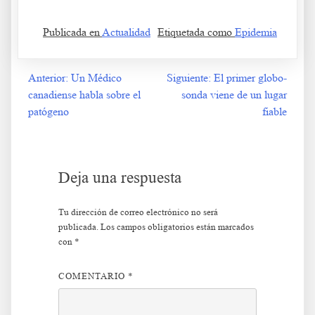
Publicada en
Actualidad
Etiquetada como
Epidemia
Anterior:
Un Médico
Siguiente:
El primer globo-
Navegación
canadiense habla sobre el
sonda viene de un lugar
de
patógeno
fiable
entradas
Deja una respuesta
Tu dirección de correo electrónico no será
publicada.
Los campos obligatorios están marcados
con
*
COMENTARIO
*