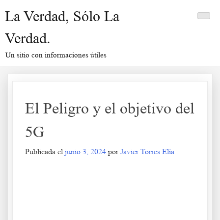
Saltar
La Verdad, Sólo La
al
contenido
Verdad.
Un sitio con informaciones útiles
El Peligro y el objetivo del
5G
Publicada el
junio 3, 2024
por
Javier Torres Elía
El Peligro y el objetivo del 5G
.