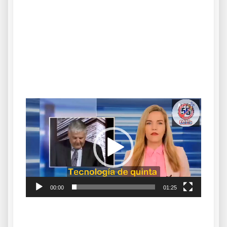
.
.
Reproductor
de
vídeo
00:00
01:25
.