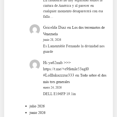
En Honduras no hay seguridad somos la
cintura de América y al parecer en
cualquier momento desaparecerá con esa
falla…
Gricelda Diaz
en
Los dos terremotos de
Venezuela
junio 28, 2026
Es Lamentable Fernando la divinidad nos
guarde
Hi ya62mib >>>
https://t.me/+e9fatnle53agl0
#Lolllukazzzur333
en
Todo sobre el dos
más tres generales
enero 24, 2026
DELL E196FP 19.1in
julio 2026
junio 2026