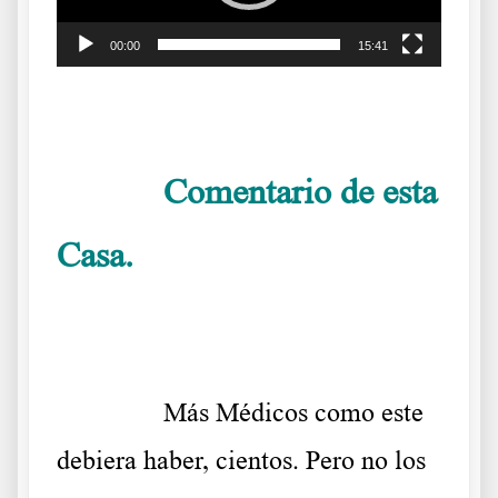
00:00
15:41
.
Comentario de esta
……….
Casa.
El barco covidiano hace aguas
.
……….
Más Médicos como este
debiera haber, cientos. Pero no los