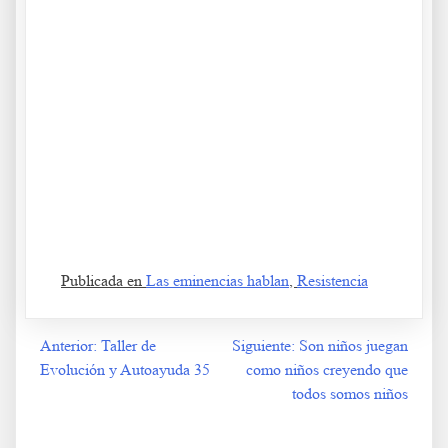
,
El barco covidiano hace aguas El barco covidiano hace aguas
El barco covidiano hace aguas
Publicada en
Las eminencias hablan
,
Resistencia
Anterior:
Taller de
Siguiente:
Son niños juegan
Navegación
Evolución y Autoayuda 35
como niños creyendo que
de
todos somos niños
entradas