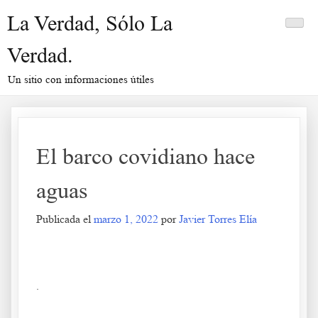
Saltar
La Verdad, Sólo La
al
contenido
Verdad.
Un sitio con informaciones útiles
El barco covidiano hace
aguas
Publicada el
marzo 1, 2022
por
Javier Torres Elía
El barco covidiano hace aguas
.