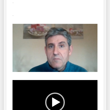
.
.
Reproductor
de
vídeo