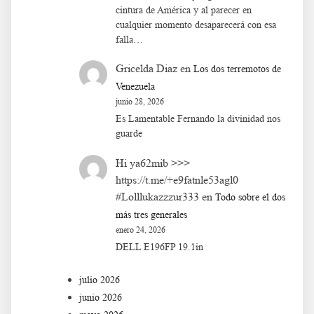
cintura de América y al parecer en
cualquier momento desaparecerá con esa
falla…
Gricelda Diaz
en
Los dos terremotos de
Venezuela
junio 28, 2026
Es Lamentable Fernando la divinidad nos
guarde
Hi ya62mib >>>
https://t.me/+e9fatnle53agl0
#Lolllukazzzur333
en
Todo sobre el dos
más tres generales
enero 24, 2026
DELL E196FP 19.1in
julio 2026
junio 2026