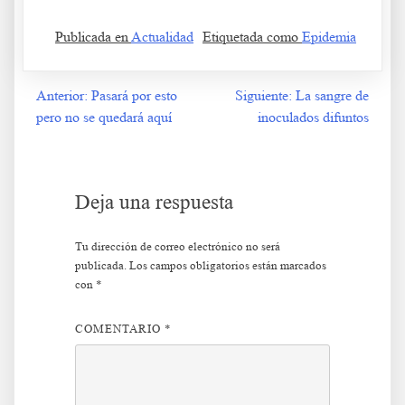
Publicada en
Actualidad
Etiquetada como
Epidemia
Anterior:
Pasará por esto
Siguiente:
La sangre de
Navegación
pero no se quedará aquí
inoculados difuntos
de
entradas
Deja una respuesta
Tu dirección de correo electrónico no será
publicada.
Los campos obligatorios están marcados
con
*
COMENTARIO
*