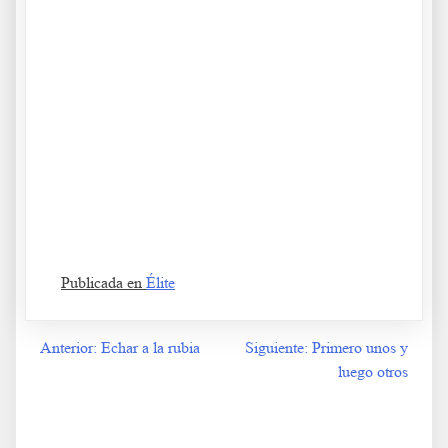
.
.
Como en el 38 Como en el 38 Como en el 38 Como en el 38
Como en el 38
Publicada en
Élite
Anterior:
Echar a la rubia
Siguiente:
Primero unos y
Navegación
luego otros
de
entradas