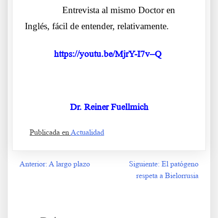
……….
Entrevista al mismo Doctor en
Inglés, fácil de entender, relativamente.
https://youtu.be/MjrY-I7v–Q
.
Dr. Reiner Fuellmich
Publicada en
Actualidad
Anterior:
A largo plazo
Siguiente:
El patógeno
Navegación
respeta a Bielorrusia
de
entradas