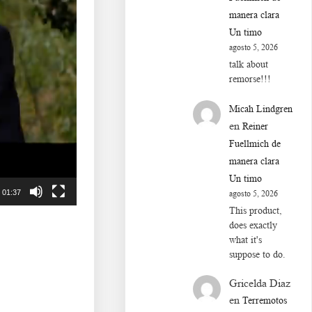
manera clara
Un timo
agosto 5, 2026
talk about
remorse!!!
Micah Lindgren
en
Reiner
Fuellmich de
manera clara
Un timo
01:37
agosto 5, 2026
This product,
does exactly
what it's
suppose to do.
Gricelda Diaz
en
Terremotos