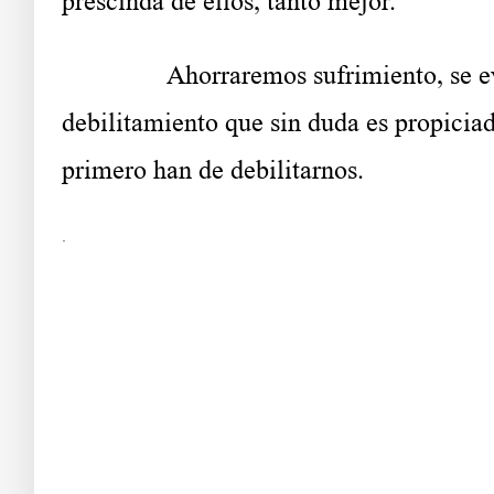
prescinda de ellos, tanto mejor.
……….
Ahorraremos sufrimiento, se e
debilitamiento que sin duda es propiciad
primero han de debilitarnos.
.
Da s df g h j k lñ. Una explicación total
Ea s df g h j k lñ. Fa s df g h j k lñ. Ga s df g h j k lñ. Ha s df g h j k lñ. Ia s
df g h j k lñ. Da s df g h j k lñ. Ea s df g h j k lñ.