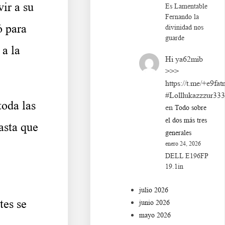
ir a su
Es Lamentable
Fernando la
ó para
divinidad nos
guarde
 a la
Hi ya62mib
>>>
https://t.me/+e9fat
#Lolllukazzzur33
toda las
en
Todo sobre
el dos más tres
asta que
generales
enero 24, 2026
DELL E196FP
19.1in
julio 2026
tes se
junio 2026
mayo 2026