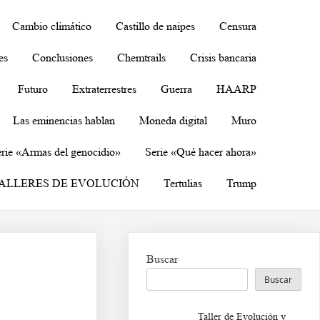
Cambio climático
Castillo de naipes
Censura
es
Conclusiones
Chemtrails
Crisis bancaria
Futuro
Extraterrestres
Guerra
HAARP
Las eminencias hablan
Moneda digital
Muro
rie «Armas del genocidio»
Serie «Qué hacer ahora»
ALLERES DE EVOLUCIÓN
Tertulias
Trump
Buscar
Buscar
Taller de Evolución y