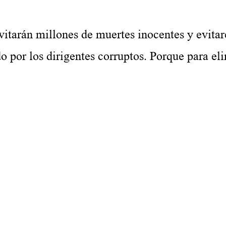
vitarán millones de muertes inocentes y evita
o por los dirigentes corruptos. Porque para el
 df g h j k lñ. Ja s df g h j k lñ. Ka s df g h j k lñ. La s df g h j k lñ. Aa s df g h j k lñ. 