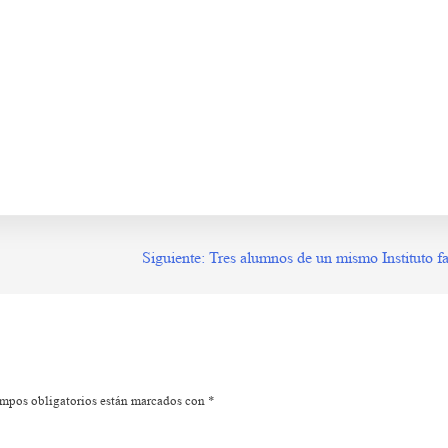
 df g h j k lñ. Ka s df g h j k lñ. La s df g h j k lñ. Aa s df g h j k lñ. Ba s df g h j k lñ. 
Siguiente:
Tres alumnos de un mismo Instituto fa
mpos obligatorios están marcados con
*