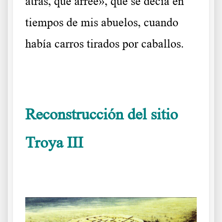
atrás, que arree», que se decía en
tiempos de mis abuelos, cuando
había carros tirados por caballos.
……….
Reconstrucción del sitio
Troya III
Troya III o la
miseria