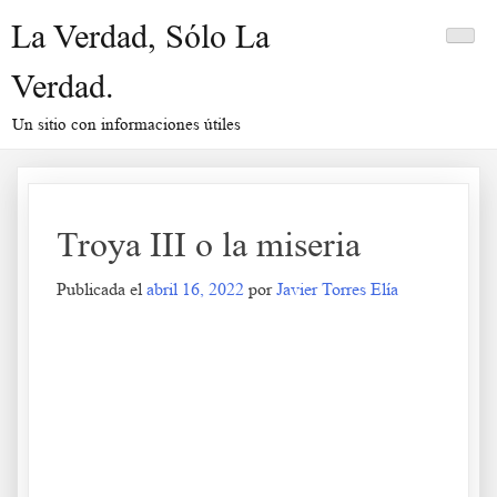
Saltar
La Verdad, Sólo La
al
contenido
Verdad.
Un sitio con informaciones útiles
Troya III o la miseria
Publicada el
abril 16, 2022
por
Javier Torres Elía
Troya III o la miseria
.
.