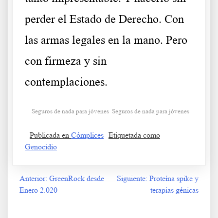
perder el Estado de Derecho. Con
las armas legales en la mano. Pero
con firmeza y sin
contemplaciones.
Seguros de nada para jóvenes Seguros de nada para jóvenes
Publicada en
Cómplices
Etiquetada como
Genocidio
Anterior:
GreenRock desde
Siguiente:
Proteína spike y
Navegación
Enero 2.020
terapias génicas
de
entradas