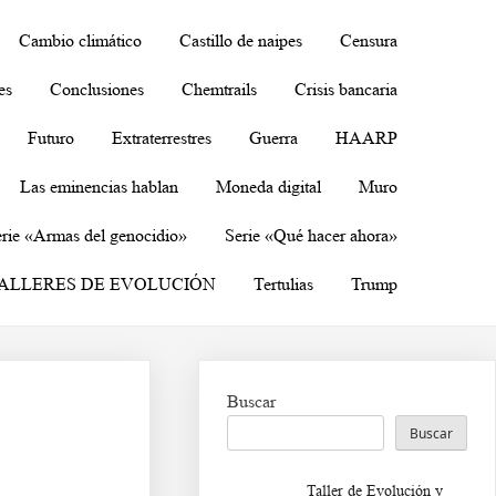
Cambio climático
Castillo de naipes
Censura
es
Conclusiones
Chemtrails
Crisis bancaria
Futuro
Extraterrestres
Guerra
HAARP
Las eminencias hablan
Moneda digital
Muro
rie «Armas del genocidio»
Serie «Qué hacer ahora»
ALLERES DE EVOLUCIÓN
Tertulias
Trump
Buscar
Buscar
Taller de Evolución y