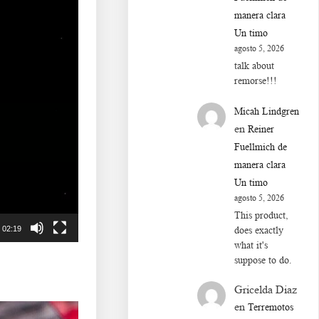
manera clara
Un timo
agosto 5, 2026
talk about
remorse!!!
Micah Lindgren
en
Reiner
Fuellmich de
manera clara
Un timo
agosto 5, 2026
This product,
02:19
does exactly
what it's
suppose to do.
Gricelda Diaz
en
Terremotos