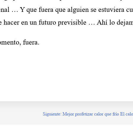
nal … Y que fuera que alguien se estuviera cu
e hacer en un futuro previsible … Ahí lo deja
ento, fuera.
mper ese Contrato Es decir otro
Siguiente:
Mejor profetizar calor que frío El cal