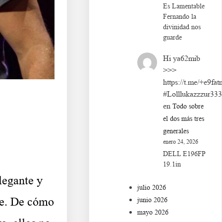
Es Lamentable
Fernando la
divinidad nos
guarde
Hi ya62mib
>>>
https://t.me/+e9fat
#Lolllukazzzur33
en
Todo sobre
el dos más tres
generales
enero 24, 2026
DELL E196FP
19.1in
egante y
julio 2026
te. De cómo
junio 2026
mayo 2026