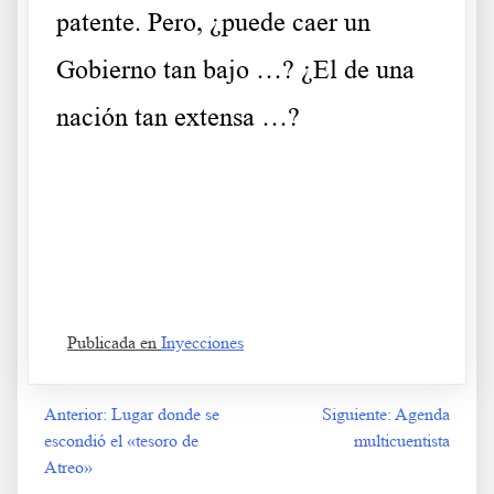
patente. Pero, ¿puede caer un
Gobierno tan bajo …? ¿El de una
nación tan extensa …?
.
Porque se lucran con las ventas Porque se lucran con las ventas
Porque se lucran con las ventas Porque se lucran con las ventas
Publicada en
Inyecciones
Anterior:
Lugar donde se
Siguiente:
Agenda
Navegación
escondió el «tesoro de
multicuentista
de
Atreo»