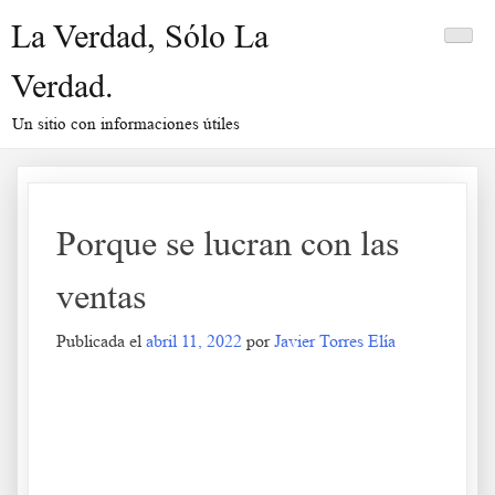
Saltar
La Verdad, Sólo La
al
contenido
Verdad.
Un sitio con informaciones útiles
Porque se lucran con las
ventas
Publicada el
abril 11, 2022
por
Javier Torres Elía
Porque se lucran con las ventas
.