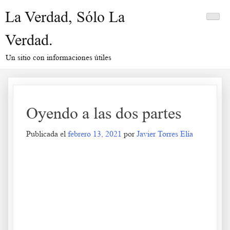
Saltar
La Verdad, Sólo La
al
contenido
Verdad.
Un sitio con informaciones útiles
Oyendo a las dos partes
Publicada el
febrero 13, 2021
por
Javier Torres Elía
Oyendo a las dos partes
.
.