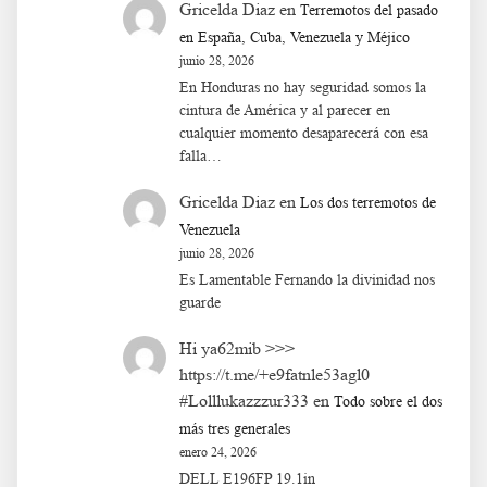
Gricelda Diaz
en
Terremotos del pasado
en España, Cuba, Venezuela y Méjico
junio 28, 2026
En Honduras no hay seguridad somos la
cintura de América y al parecer en
cualquier momento desaparecerá con esa
falla…
Gricelda Diaz
en
Los dos terremotos de
Venezuela
junio 28, 2026
Es Lamentable Fernando la divinidad nos
guarde
Hi ya62mib >>>
https://t.me/+e9fatnle53agl0
#Lolllukazzzur333
en
Todo sobre el dos
más tres generales
enero 24, 2026
DELL E196FP 19.1in