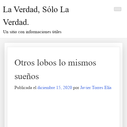
Saltar
La Verdad, Sólo La
al
contenido
Verdad.
Un sitio con informaciones útiles
Otros lobos lo mismos
sueños
Publicada el
diciembre 15, 2020
por
Javier Torres Elía
Otros lobos lo mismos sueños
.