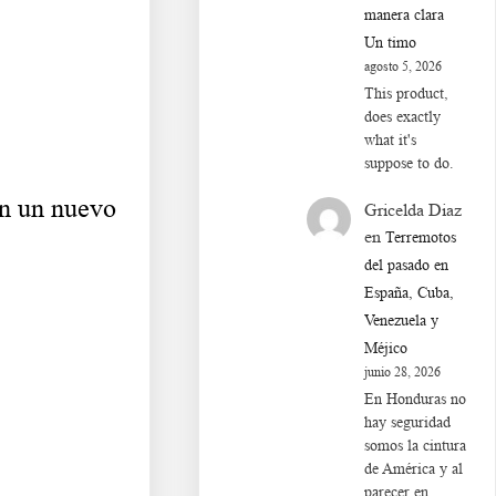
manera clara
Un timo
agosto 5, 2026
This product,
does exactly
what it's
suppose to do.
an un nuevo
Gricelda Diaz
en
Terremotos
del pasado en
España, Cuba,
Venezuela y
Méjico
junio 28, 2026
En Honduras no
hay seguridad
somos la cintura
de América y al
parecer en