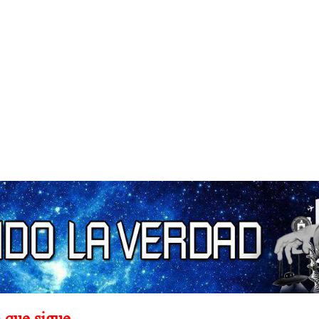
Nuevo ataque quizás
.
.
.
 que sigue.