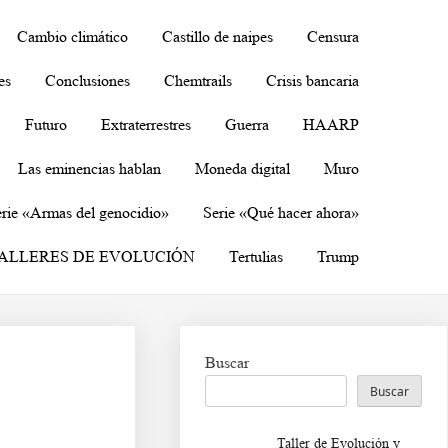
Cambio climático
Castillo de naipes
Censura
es
Conclusiones
Chemtrails
Crisis bancaria
Futuro
Extraterrestres
Guerra
HAARP
Las eminencias hablan
Moneda digital
Muro
rie «Armas del genocidio»
Serie «Qué hacer ahora»
ALLERES DE EVOLUCIÓN
Tertulias
Trump
Buscar
Buscar
Taller de Evolución y