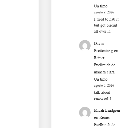
Un timo
agosto 9, 2026
I tried to nab it
but got biscuit
all over it.
Davin
en
Breitenberg
Reiner
Fuellmich de
manera clara
Un timo
agosto 5, 2026
talk about
remorse!!!
Micah Lindgren
en
Reiner
Fuellmich de