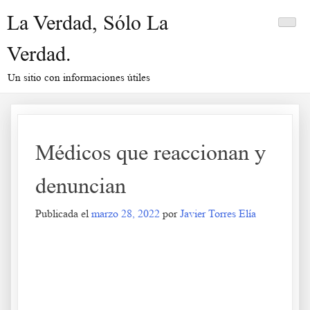
Saltar
La Verdad, Sólo La
al
contenido
Verdad.
Un sitio con informaciones útiles
Médicos que reaccionan y
denuncian
Publicada el
marzo 28, 2022
por
Javier Torres Elía
Médicos que reaccionan y denuncian
.