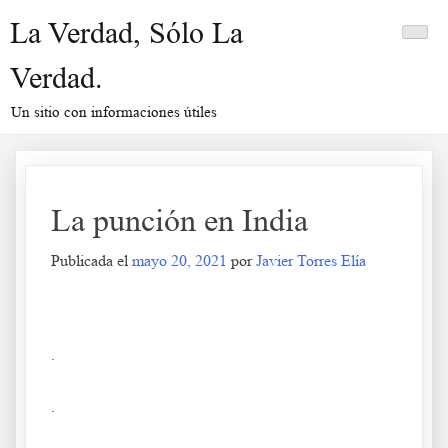
Saltar
La Verdad, Sólo La
al
contenido
Verdad.
Un sitio con informaciones útiles
La punción en India
Publicada el
mayo 20, 2021
por
Javier Torres Elía
La punción en India
.
.