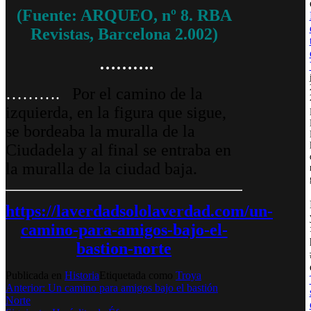
(Fuente: ARQUEO, nº 8. RBA
Revistas, Barcelona 2.002)
……….
……….
Por el camino de la
izquierda, en la figura que sigue,
se bordeaba la muralla de la
C
iudadel
a y al final se entraba en
la muralla de la ciudad baja.
https://laverdadsololaverdad.com/un-
camino-para-amigos-bajo-el-
bastion-norte
Publicada en
Historia
Etiquetada como
Troya
Navegación
Anterior:
Un camino para amigos bajo el bastión
Norte
de