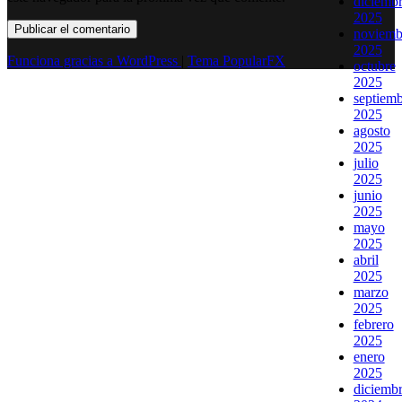
diciemb
2025
noviemb
2025
Funciona gracias a WordPress
|
Tema PopularFX
octubre
2025
septiem
2025
agosto
2025
julio
2025
junio
2025
mayo
2025
abril
2025
marzo
2025
febrero
2025
enero
2025
diciemb