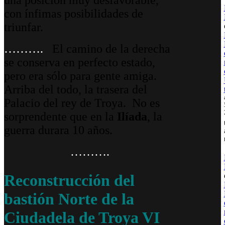
con ínfimas posibilidades de
triunfar.
……….
El camino de la derecha
se conserva en perfecto estado,
pero era sólo para gente amiga.
Arriba del todo, la trasera del
Palacio del rey de Troya. No es
sorprendente que en la
Ilíada
, la
guerra durara 10 años.
……….
Reconstrucción del
bastión Norte de la
Ciudadela de Troya VI