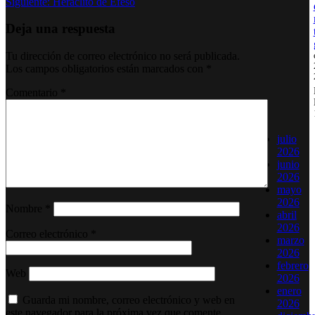
Siguiente:
Heráclito de Éfeso
entradas
Deja una respuesta
Tu dirección de correo electrónico no será publicada.
Los campos obligatorios están marcados con
*
Comentario
*
julio
2026
junio
2026
mayo
2026
Nombre
*
abril
2026
Correo electrónico
*
marzo
2026
febrero
Web
2026
enero
Guarda mi nombre, correo electrónico y web en
2026
este navegador para la próxima vez que comente.