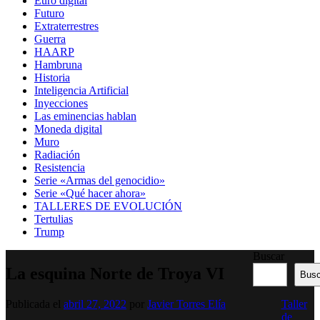
Euro digital
Futuro
Extraterrestres
Guerra
HAARP
Hambruna
Historia
Inteligencia Artificial
Inyecciones
Las eminencias hablan
Moneda digital
Muro
Radiación
Resistencia
Serie «Armas del genocidio»
Serie «Qué hacer ahora»
TALLERES DE EVOLUCIÓN
Tertulias
Trump
Buscar
La esquina Norte de Troya VI
Busc
Publicada el
abril 27, 2022
por
Javier Torres Elía
Taller
de