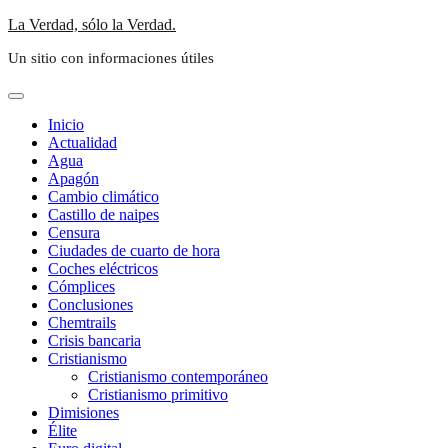
Saltar
La Verdad, sólo la Verdad.
al
Un sitio con informaciones útiles
contenido
Inicio
Actualidad
Agua
Apagón
Cambio climático
Castillo de naipes
Censura
Ciudades de cuarto de hora
Coches eléctricos
Cómplices
Conclusiones
Chemtrails
Crisis bancaria
Cristianismo
Cristianismo contemporáneo
Cristianismo primitivo
Dimisiones
Élite