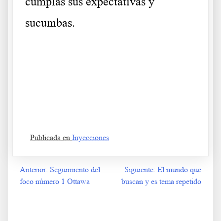
cumplas sus expectativas y
sucumbas.
.
Esto pasará si les dejamos Esto pasará si les dejamos Esto
pasará si les dejamos Esto pasará si les dejamos Esto pasará si
les dejamos
Publicada en
Inyecciones
Anterior:
Seguimiento del
Siguiente:
El mundo que
Navegación
foco número 1 Ottawa
buscan y es tema repetido
de
entradas