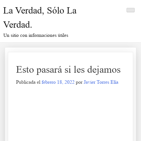
Saltar
La Verdad, Sólo La
al
contenido
Verdad.
Un sitio con informaciones útiles
Esto pasará si les dejamos
Publicada el
febrero 18, 2022
por
Javier Torres Elía
Esto pasará si les dejamos
.
.