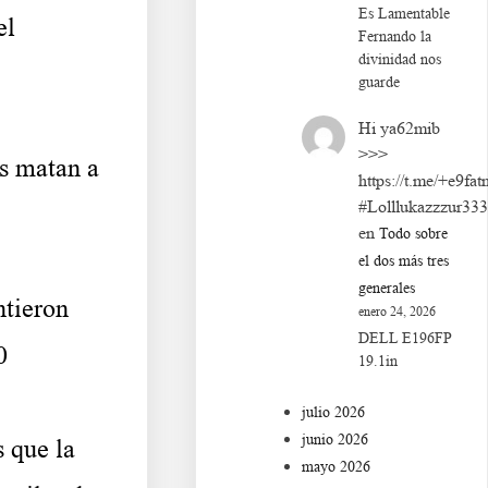
Es Lamentable
el
Fernando la
divinidad nos
guarde
Hi ya62mib
>>>
s matan a
https://t.me/+e9fat
#Lolllukazzzur33
en
Todo sobre
el dos más tres
generales
ntieron
enero 24, 2026
DELL E196FP
0
19.1in
julio 2026
junio 2026
 que la
mayo 2026