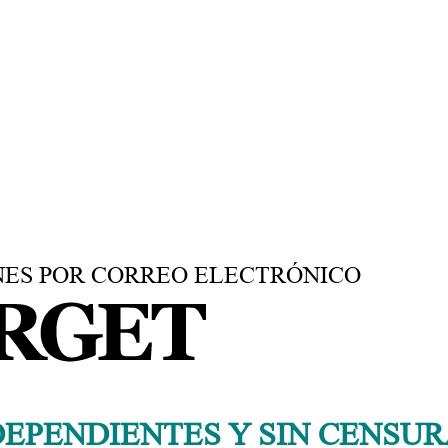
sta que aclara mucho o el tiro por la culata
.
.
.
NES POR CORREO ELECTRÓNICO
DEPENDIENTES Y SIN CENSU