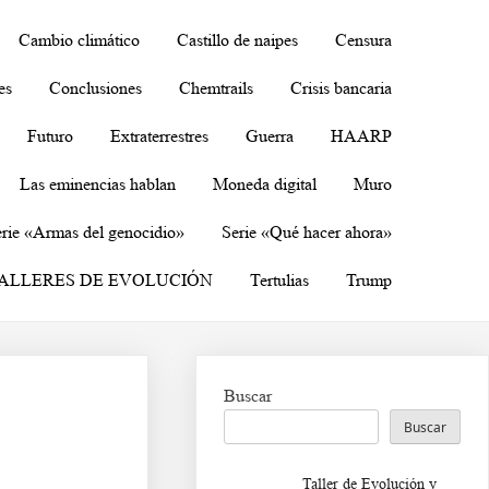
Cambio climático
Castillo de naipes
Censura
es
Conclusiones
Chemtrails
Crisis bancaria
Futuro
Extraterrestres
Guerra
HAARP
Las eminencias hablan
Moneda digital
Muro
rie «Armas del genocidio»
Serie «Qué hacer ahora»
ALLERES DE EVOLUCIÓN
Tertulias
Trump
Buscar
Buscar
Taller de Evolución y