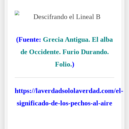
(Fuente:
Grecia Antigua. El alba
de Occidente. Furio Durando.
Folio.
)
https://laverdadsololaverdad.com/el-
significado-de-los-pechos-al-aire
Da s df g h j k lñ. Descifrando el Lineal B