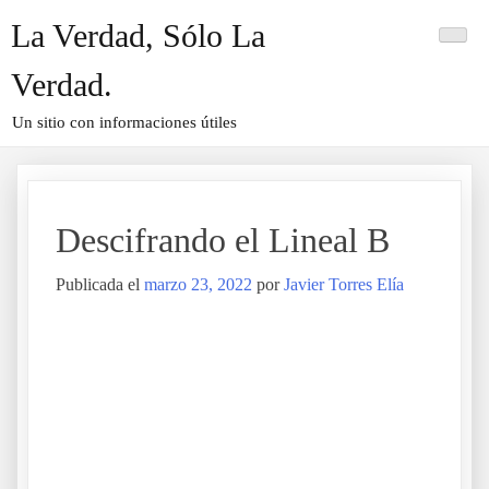
Saltar
La Verdad, Sólo La
al
contenido
Verdad.
Un sitio con informaciones útiles
Descifrando el Lineal B
Publicada el
marzo 23, 2022
por
Javier Torres Elía
Descifrando el Lineal B
.
.