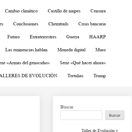
Cambio climático
Castillo de naipes
Censura
es
Conclusiones
Chemtrails
Crisis bancaria
Futuro
Extraterrestres
Guerra
HAARP
Las eminencias hablan
Moneda digital
Muro
rie «Armas del genocidio»
Serie «Qué hacer ahora»
ALLERES DE EVOLUCIÓN
Tertulias
Trump
Buscar
Buscar
Taller de Evolución y