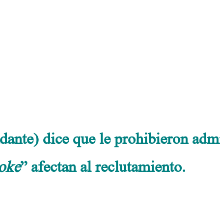
Una postura infantil
.
.
.
e) dice que le prohibieron admi
oke
” afectan al reclutamiento.
.