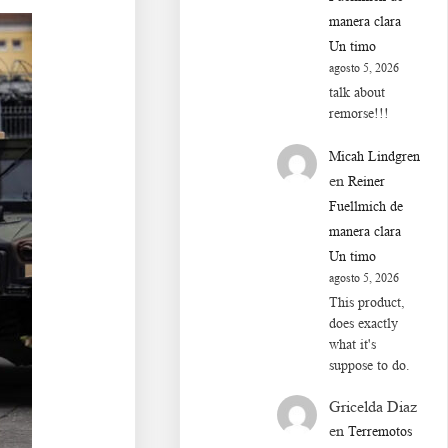
manera clara
Un timo
agosto 5, 2026
talk about
remorse!!!
Micah Lindgren
en
Reiner
Fuellmich de
manera clara
Un timo
agosto 5, 2026
This product,
does exactly
what it's
suppose to do.
Gricelda Diaz
en
Terremotos