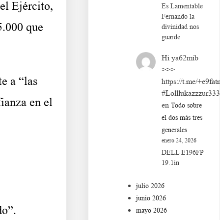
el Ejército,
Es Lamentable
Fernando la
5.000 que
divinidad nos
guarde
Hi ya62mib
>>>
e a “las
https://t.me/+e9fat
#Lolllukazzzur33
fianza en el
en
Todo sobre
el dos más tres
generales
enero 24, 2026
DELL E196FP
19.1in
julio 2026
junio 2026
do”.
mayo 2026