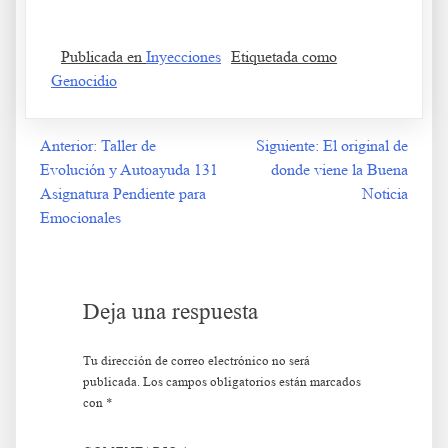
Sus problemas
Publicada en
Inyecciones
Etiquetada como
Genocidio
Anterior:
Taller de
Siguiente:
El original de
Navegación
Evolución y Autoayuda 131
donde viene la Buena
de
Asignatura Pendiente para
Noticia
Emocionales
entradas
Deja una respuesta
Tu dirección de correo electrónico no será
publicada.
Los campos obligatorios están marcados
con
*