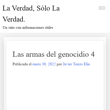
Saltar
La Verdad, Sólo La
al
contenido
Verdad.
Un sitio con informaciones útiles
Las armas del genocidio 4
Publicada el
enero 30, 2022
por
Javier Torres Elía
Las armas del genocidio 4
.
.