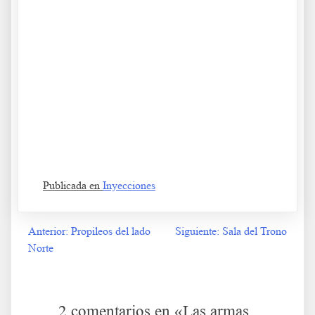
.
Publicada en
Inyecciones
Anterior:
Propileos del lado
Siguiente:
Sala del Trono
Navegación
Norte
de
entradas
2 comentarios en «
Las armas