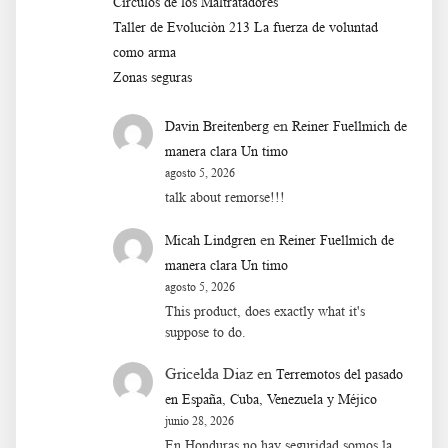
Círculos de los Maltratadores
Taller de Evoluciòn 213 La fuerza de voluntad
como arma
Zonas seguras
en
Davin Breitenberg
Reiner Fuellmich de
manera clara Un timo
agosto 5, 2026
talk about remorse!!!
en
Micah Lindgren
Reiner Fuellmich de
manera clara Un timo
agosto 5, 2026
This product, does exactly what it's
suppose to do.
Gricelda Diaz
en
Terremotos del pasado
en España, Cuba, Venezuela y Méjico
junio 28, 2026
En Honduras no hay seguridad somos la