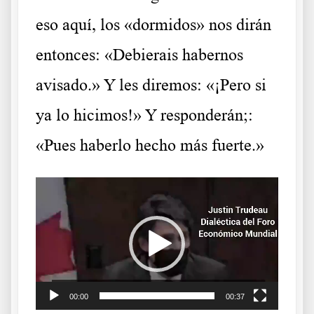
eso aquí, los «dormidos» nos dirán
entonces: «Debierais habernos
avisado.» Y les diremos: «¡Pero si
ya lo hicimos!» Y responderán;:
«Pues haberlo hecho más fuerte.»
Reproductor
de
vídeo
00:00
00:37